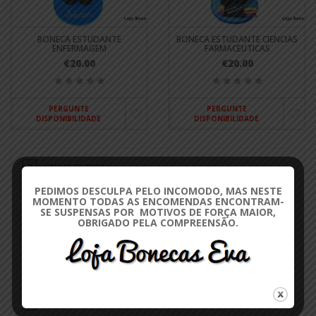
BONECA ESTUDANTE
BONECA ESTUDANTE CIENCIAS
ENFERMAGEM
FARMACEUTICAS
€20.00
€20.00
PERGUNTE
PERGUNTE
DISPONIBILIDADE
DISPONIBILIDADE
LIMPAR FILTROS
PEDIMOS DESCULPA PELO INCOMODO, MAS NESTE
FILTRAR POR CATEGORIA
MOMENTO TODAS AS ENCOMENDAS ENCONTRAM-
SE SUSPENSAS POR MOTIVOS DE FORÇA MAIOR,
OBRIGADO PELA COMPREENSÃO.
AUTO RETRATOS
4
FINALISTAS / UNIVERSIDADE
4
LIMPAR FILTROS