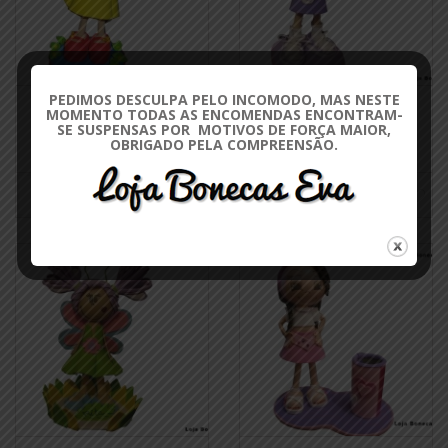
PEDIMOS DESCULPA PELO INCOMODO, MAS NESTE
BONECA BRANCA DE NEVE
BONECA CANDICE
MOMENTO TODAS AS ENCOMENDAS ENCONTRAM-
€17.00
€17.00
€20.00
€20.00
SE SUSPENSAS POR MOTIVOS DE FORÇA MAIOR,
OBRIGADO PELA COMPREENSÃO.
PERGUNTE
PERGUNTE
DISPONIBILIDADE
DISPONIBILIDADE