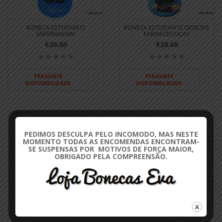
BONECA ESTUDANTE
BONECA ESTUDANTE CIENCIAS
ENFERMAGEM
FARMACEUTICAS
€20.00
€20.00
PERGUNTE
PERGUNTE
DISPONIBILIDADE
DISPONIBILIDADE
LIMPAR FILTROS
PEDIMOS DESCULPA PELO INCOMODO, MAS NESTE
FILTRAR POR CATEGORIA
MOMENTO TODAS AS ENCOMENDAS ENCONTRAM-
SE SUSPENSAS POR MOTIVOS DE FORÇA MAIOR,
OBRIGADO PELA COMPREENSÃO.
AUTO RETRATOS
4
FINALISTAS / UNIVERSIDADE
4
LIMPAR FILTROS