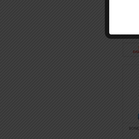
BONECA
DIS
BONE