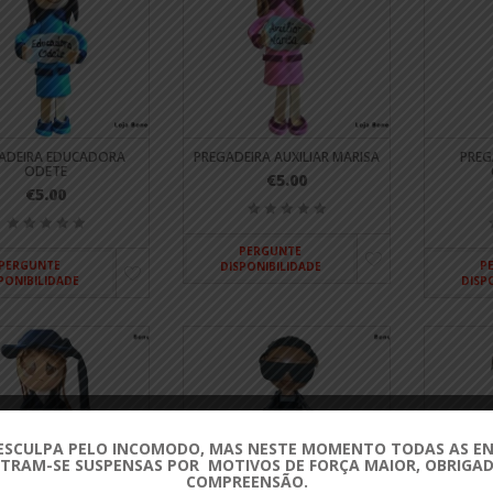
ADEIRA EDUCADORA
PREGADEIRA AUXILIAR MARISA
PREG
ODETE
€5.00
€5.00
PERGUNTE
PERGUNTE
P
DISPONIBILIDADE
PONIBILIDADE
DISP
ESCULPA PELO INCOMODO, MAS NESTE MOMENTO TODAS AS 
TRAM-SE SUSPENSAS POR MOTIVOS DE FORÇA MAIOR, OBRIGAD
COMPREENSÃO.