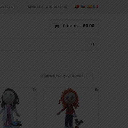
/REGISTAR
MINHA LISTA DE DESEJOS
ndereço de email
*
0 items
-
€0.00
nha?
Registar
ORDENAR POR MAIS NOVOS
O: