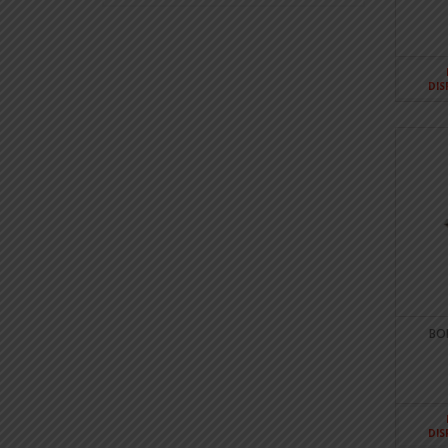
DIS
BO
DIS