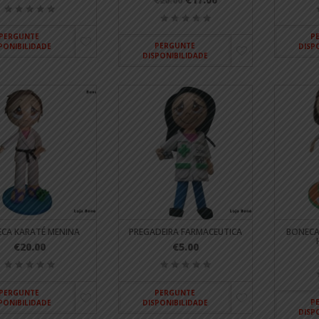
€20.00
PERGUNTE
P
PERGUNTE
PONIBILIDADE
DISP
DISPONIBILIDADE
CA KARATÉ MENINA
PREGADEIRA FARMACEUTICA
BONECA
€20.00
€5.00
PERGUNTE
PERGUNTE
P
PONIBILIDADE
DISPONIBILIDADE
DISP