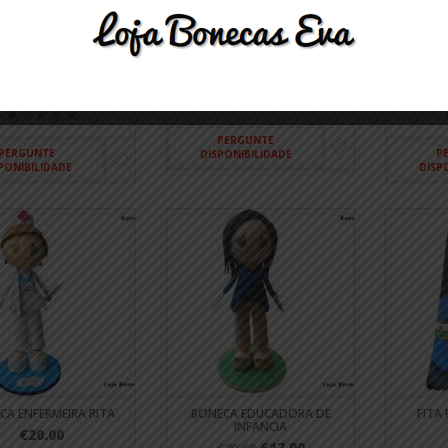
 ESTUDANTE CIENCIAS
BONECO CANTOR MUSICAL
BONEC
FARMACEUTICAS
€25.00
€20.00
PERGUNTE
PERGUNTE
P
DISPONIBILIDADE
PONIBILIDADE
DISP
CA ENFERMEIRA RITA
BONECA EDUCADORA DE
FITA
INFANCIA
€20.00
€17.00