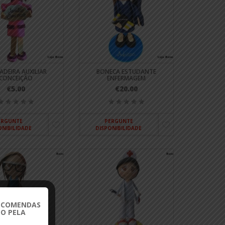
ADEIRA AUXILIAR
BONECA ESTUDANTE
CONCEIÇÃO
ENFERMAGEM
€5.00
€20.00
ERGUNTE
PERGUNTE
ONIBILIDADE
DISPONIBILIDADE
ENCOMENDAS
O PELA