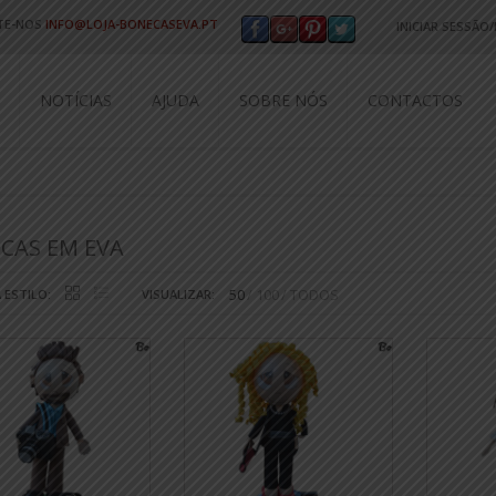
TE-NOS
INFO@LOJA-BONECASEVA.PT
INICIAR SESSÃO
Utilizador ou e
NOTÍCIAS
AJUDA
SOBRE NÓS
CONTACTOS
Senha
*
Perdeu a sua se
CAS EM EVA
NOVO CLIENTE?
50
100
TODOS
 ESTILO:
VISUALIZAR:
LIGAR COM