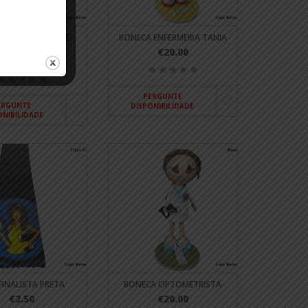
A EMPREGADA DE
BONECA ENFERMEIRA TANIA
LIMPEZA
€20.00
€20.00
PERGUNTE
ERGUNTE
DISPONIBILIDADE
ONIBILIDADE
 FINALISTA PRETA
BONECA OPTOMETRISTA
€2.50
€20.00