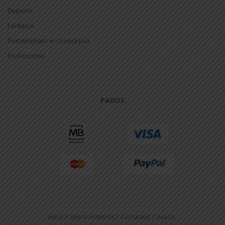
Deporte
Fantasía
Portarretrato en Goma Eva
Profesiones
PAGOS
Inicio
Sobre nosotros
Contactos
Ayuda