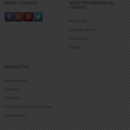
REDES SOCIALES
NUESTRO SERVICIO AL
CLIENTE
Mi cuenta
Lista de deseos
Contactos
Ayuda
PRODUCTOS
Autorretratos
Deporte
Fantasía
Portarretrato en Goma Eva
Profesiones