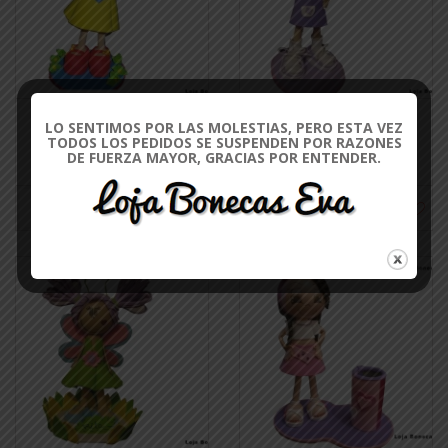
MUÑECA BLANCANIEVES
CANDICE DOLL
LO SENTIMOS POR LAS MOLESTIAS, PERO ESTA VEZ
€17.00
€17.00
€20.00
€20.00
TODOS LOS PEDIDOS SE SUSPENDEN POR RAZONES
DE FUERZA MAYOR, GRACIAS POR ENTENDER.
CONSULTAR
CONSULTAR
DISPONIBILIDAD
DISPONIBILIDAD