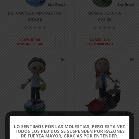
DIDIA MUÑECA FARMACÉUTICA
MUÑECA PEDIATRA
€20.00
€22.50
CONSULTAR
CONSULTAR
DISPONIBILIDAD
DISPONIBILIDAD
JOAN DE MUÑECA
SONJA DE MUÑECA BIOMÉDICA
LO SENTIMOS POR LAS MOLESTIAS, PERO ESTA VEZ
FISIOTERAPEUTA
€20.00
TODOS LOS PEDIDOS SE SUSPENDEN POR RAZONES
€20.00
DE FUERZA MAYOR, GRACIAS POR ENTENDER.