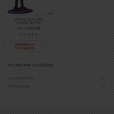
HÔPITAL DE POUPÉE
ADMINISTRATIVE
€17.00
€20.00
DEMANDEZ LA
DISPONIBILITÉ
FILTRER PAR CATÉGORIE
AUTOPORTRAITS
2
PROFESSIONS
75