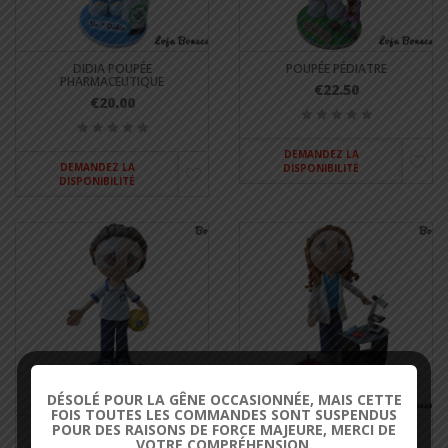
DIDIA POUPÉE
POUPÉE PÉDIATRE
PHARMACEUTIQUE
€22.50
€20.00
DEMANDEZ LA
DEMANDEZ LA
DISPONIBILITÉ
DISPONIBILITÉ
DÉSOLÉ POUR LA GÊNE OCCASIONNÉE, MAIS CETTE
FOIS TOUTES LES COMMANDES SONT SUSPENDUS
POUR DES RAISONS DE FORCE MAJEURE, MERCI DE
JOAN DE POUPÉE DE
SONJA POUPÉE BIOMÉDICALE
VOTRE COMPRÉHENSION.
THÉRAPEUTE EN