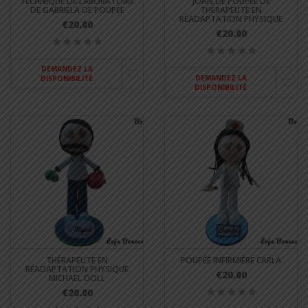
TECHNIQUE DE LABORATOIRE
JOAN DE POUPÉE DE
DE GABRIELA DE POUPÉE
THÉRAPEUTE EN
RÉADAPTATION PHYSIQUE
€20.00
€20.00
DEMANDEZ LA
DEMANDEZ LA
DISPONIBILITÉ
DISPONIBILITÉ
THÉRAPEUTE EN
POUPÉE INFIRMIÈRE CARLA
RÉADAPTATION PHYSIQUE
€20.00
MICHAEL DOLL
€20.00