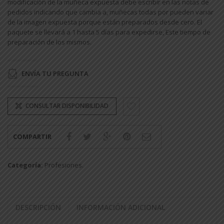
modificación de la muñeca expuesta debe escribir en las notas de
pedidos indicando que cambia a, muñecas todas por pueden variar
de la imagen expuesta porque están preparados desde cero. El
paquete se llevará a 1 hasta 5 días para expedirse, Este tiempo de
preparación de los mismos.
ENVÍA TU PREGUNTA
CONSULTAR DISPONIBILIDAD
COMPARTIR
Categoría:
Profesiones
.
DESCRIPCIÓN
INFORMACIÓN ADICIONAL