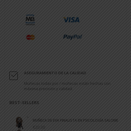
ASEGURAMIENTO DE LA CALIDAD
Muñecas todas por / muñecas están hechas con
máxima precisión y calidad.
BEST-SELLERS
MUÑECA DE EVA FINALISTA EN PSICOLOGÍA SALOME
€20.00