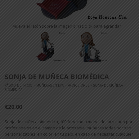
Mueva el ratón sobre la imagen o haz click para agrandar
SONJA DE MUÑECA BIOMÉDICA
PÁGINA DE INICIO
>
MUÑECAS EN EVA
>
PROFESIONES
> SONJA DE MUÑECA
BIOMÉDICA
€20.00
Sonja de muñeca biomédica, 100 % hecho a mano, desarrollado por
profesionales en el campo de la artesanía, muñecas todas por son
personalizables, en color, en tu pelo, en caso de necesitar cualquier