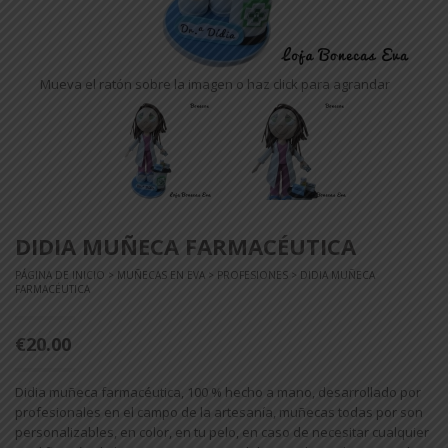
Mueva el ratón sobre la imagen o haz click para agrandar
DIDIA MUÑECA FARMACÉUTICA
PÁGINA DE INICIO
>
MUÑECAS EN EVA
>
PROFESIONES
> DIDIA MUÑECA
FARMACÉUTICA
€20.00
Didia muñeca farmacéutica, 100 % hecho a mano, desarrollado por
profesionales en el campo de la artesanía, muñecas todas por son
personalizables, en color, en tu pelo, en caso de necesitar cualquier