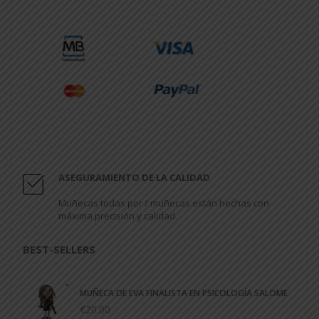
ASEGURAMIENTO DE LA CALIDAD
Muñecas todas por / muñecas están hechas con
máxima precisión y calidad.
BEST-SELLERS
MUÑECA DE EVA FINALISTA EN PSICOLOGÍA SALOME
€20.00