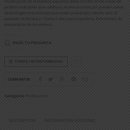
modificación de la muñeca expuesta debe escribir en las notas de
pedidos indicando que cambia a, muñecas todas por pueden variar
de la imagen expuesta porque están preparados desde cero. El
paquete se llevará a 1 hasta 5 días para expedirse, Este tiempo de
preparación de los mismos.
ENVÍA TU PREGUNTA
CONSULTAR DISPONIBILIDAD
COMPARTIR
Categoría:
Profesiones
.
DESCRIPCIÓN
INFORMACIÓN ADICIONAL