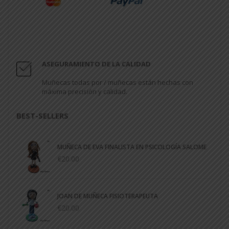
ASEGURAMIENTO DE LA CALIDAD
Muñecas todas por / muñecas están hechas con
máxima precisión y calidad.
BEST-SELLERS
MUÑECA DE EVA FINALISTA EN PSICOLOGÍA SALOME
€20.00
JOAN DE MUÑECA FISIOTERAPEUTA
€20.00