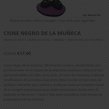
Mueva el ratón sobre la imagen o haz click para agrandar
CISNE NEGRO DE LA MUÑECA
PÁGINA DE INICIO
>
MUÑECAS EN EVA
>
FANTASÍA
> CISNE NEGRO DE LA MUÑECA
€17.00
€20.00
Cisne negro de la muñeca, 100 % hecho a mano, desarrollado por
profesionales en el campo de la artesanía, muñecas todas por son
personalizables, en color, en tu pelo, en caso de necesitar cualquier
modificación de la muñeca expuesta debe escribir en las notas de
pedidos indicando que cambia a, muñecas todas por pueden variar
de la imagen expuesta porque están preparados desde cero. El
paquete se llevará a 1 hasta 5 días para expedirse, Este tiempo de
preparación de los mismos.