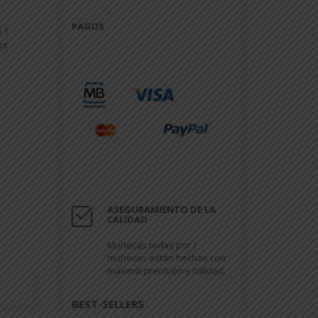
PAGOS
 1
os
ASEGURAMIENTO DE LA
CALIDAD
Muñecas todas por /
muñecas están hechas con
máxima precisión y calidad.
BEST-SELLERS