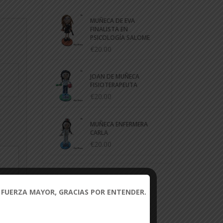
MUÑECA DE EVA
FINALISTA EN
PSICOLOGÍA SALOME
€20.00
JOAN DE MUÑECA
FISIOTERAPEUTA
€20.00
MUÑECA ENFERMERA
CARLA
€20.00
 FUERZA MAYOR, GRACIAS POR ENTENDER.