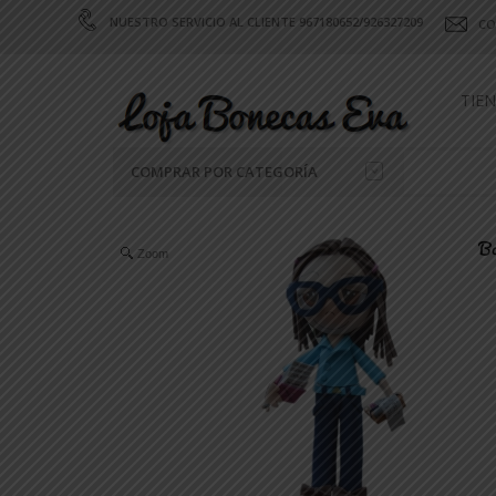
NUESTRO SERVICIO AL CLIENTE 967180652/926327209
CO
TIE
COMPRAR POR CATEGORÍA
AUTORRETRATOS
Zoom
CELEBRACIONES
CELEBRIDADES
DEPORTE
DÍA DE SAN VALENTÍN
FANTASÍA
NAVIDAD
PROFESIONES