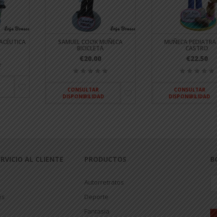
ACÉUTICA
SAMUEL COOK MUÑECA
MUÑECA PEDIATRA 
BICICLETA
CASTRO
€20.00
€22.50
CONSULTAR
CONSULTAR
DISPONIBILIDAD
DISPONIBILIDAD
RVICIO AL CLIENTE
PRODUCTOS
B
Autorretratos
os
Deporte
Fantasía