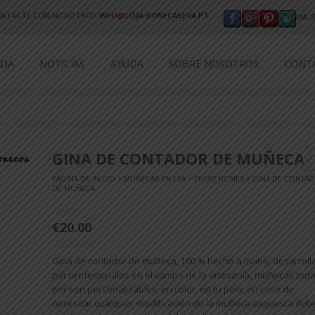
NTACTE CON NOSOTROS
INFO@LOJA-BONECASEVA.PT
INICIAR
Nombre d
NDA
NOTICIAS
AYUDA
SOBRE NOSOTROS
CONT
Contras
¿Perdist
GINA DE CONTADOR DE MUÑECA
NUEVO C
PÁGINA DE INICIO
>
MUÑECAS EN EVA
>
PROFESIONES
> GINA DE CONTA
DE MUÑECA
CONE
€20.00
Gina de contador de muñeca, 100 % hecho a mano, desarroll
por profesionales en el campo de la artesanía, muñecas tod
por son personalizables, en color, en tu pelo, en caso de
necesitar cualquier modificación de la muñeca expuesta deb