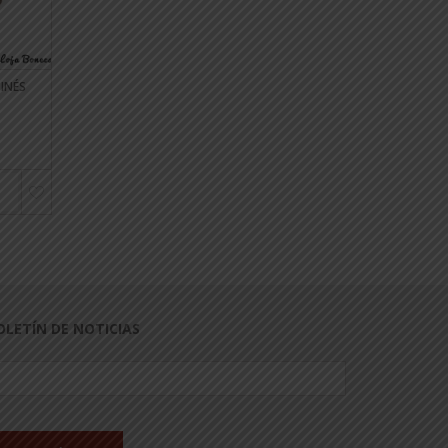
INÉS
FISIOTERAPEUTA HELENA DOLL
DIDIA MUÑECA FARMAC
€20.00
€20.00
CONSULTAR
CONSULTAR
DISPONIBILIDAD
DISPONIBILIDAD
OLETÍN DE NOTICIAS