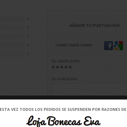
0
AÑADIR TU PUNTUACIÓN
0
0
CONECTARSE COMO:
0
0
Su clasificación
1
2
3
4
5
Su evaluación
 ESTA VEZ TODOS LOS PEDIDOS SE SUSPENDEN POR RAZONES DE