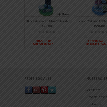
RA INÉS
FISIOTERAPEUTA HELENA DOLL
DIDIA MUÑECA FARM
€20.00
€20.00
CONSULTAR
CONSULTAR
DISPONIBILIDAD
DISPONIBILIDAD
D
REDES SOCIALES
NUESTRO SE
Mi cuenta
Lista de dese
Contactos