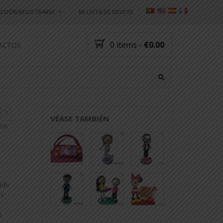
 SESIÓN/REGISTRARSE
MI LISTA DE DESEOS
e usuario o dirección de e-mail
*
0 items
-
€0.00
ACTOS
eña
*
e tu contraseña?
LIENTE?
Registro
VÉASE TAMBIÉN
DOR
CTARSE COMO:
ado
as
e