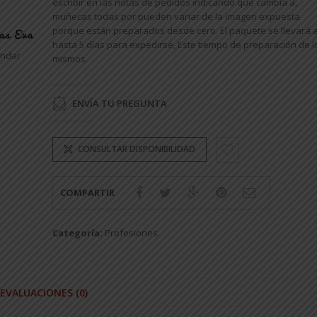
escribir en las notas de pedidos indicando que cambia a,
muñecas todas por pueden variar de la imagen expuesta
porque están preparados desde cero. El paquete se llevará a
hasta 5 días para expedirse, Este tiempo de preparación de l
andar
mismos.
ENVÍA TU PREGUNTA
CONSULTAR DISPONIBILIDAD
COMPARTIR
Categoría:
Profesiones
.
EVALUACIONES (0)