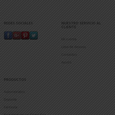
REDES SOCIALES
NUESTRO SERVICIO AL
CLIENTE
Mi cuenta
Lista de deseos
Contactos
Ayuda
PRODUCTOS
Autorretratos
Deporte
Fantasía
Portarretrato en Goma Eva