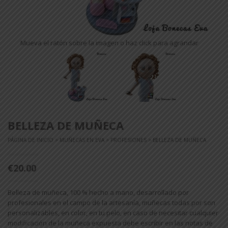
Mueva el ratón sobre la imagen o haz click para agrandar
BELLEZA DE MUÑECA
PÁGINA DE INICIO
>
MUÑECAS EN EVA
>
PROFESIONES
> BELLEZA DE MUÑECA
€20.00
Belleza de muñeca, 100 % hecho a mano, desarrollado por
profesionales en el campo de la artesanía, muñecas todas por son
personalizables, en color, en tu pelo, en caso de necesitar cualquier
modificación de la muñeca expuesta debe escribir en las notas de