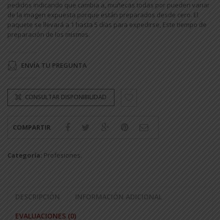
pedidos indicando que cambia a, muñecas todas por pueden variar
de la imagen expuesta porque están preparados desde cero. El
paquete se llevará a 1 hasta 5 días para expedirse, Este tiempo de
preparación de los mismos.
ENVÍA TU PREGUNTA
CONSULTAR DISPONIBILIDAD
COMPARTIR
Categoría:
Profesiones
.
DESCRIPCIÓN
INFORMACIÓN ADICIONAL
EVALUACIONES (0)