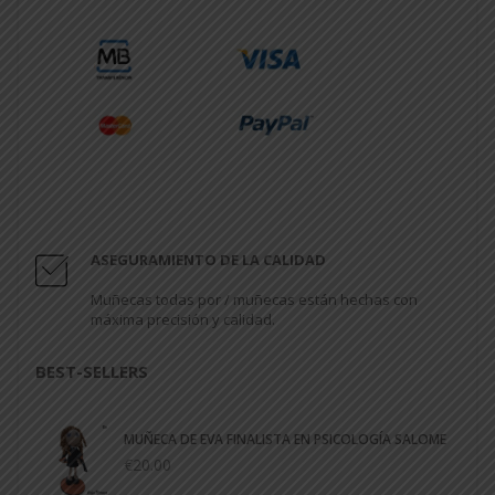
ASEGURAMIENTO DE LA CALIDAD
Muñecas todas por / muñecas están hechas con
máxima precisión y calidad.
BEST-SELLERS
MUÑECA DE EVA FINALISTA EN PSICOLOGÍA SALOME
€20.00