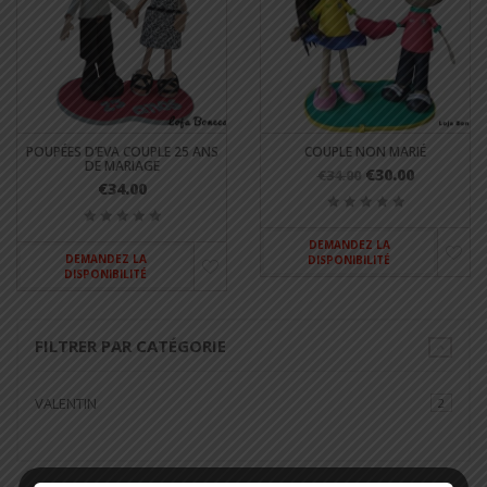
POUPÉES D’EVA COUPLE 25 ANS
COUPLE NON MARIÉ
DE MARIAGE
€30.00
€34.00
€34.00
DEMANDEZ LA
DEMANDEZ LA
DISPONIBILITÉ
DISPONIBILITÉ
FILTRER PAR CATÉGORIE
VALENTIN
2