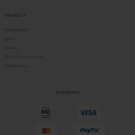
PRODUITS
Autoportraits
Sport
Fantasy
Photos porte sur Eva
Professions
PAIEMENTS