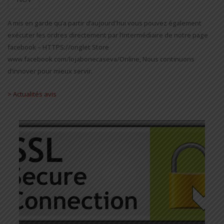
A mis en garde qu’a partir d’aujourd'hui vous pouvez également
exécuter les ordres directement par l’intermédiaire de notre page
facebook – HTTPS://onglet Store
www.facebook.com/lojabonecaseva/Online, Nous continuons
d’innover pour mieux servir.
> Actualités avis