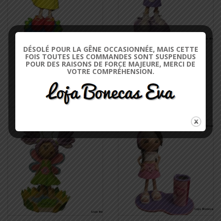
DÉSOLÉ POUR LA GÊNE OCCASIONNÉE, MAIS CETTE
POUPÉE BLANCHE-NEIGE
CANDICE DOLL
FOIS TOUTES LES COMMANDES SONT SUSPENDUS
€17.00
€17.00
€20.00
€20.00
POUR DES RAISONS DE FORCE MAJEURE, MERCI DE
VOTRE COMPRÉHENSION.
DEMANDEZ LA
DEMANDEZ LA
DISPONIBILITÉ
DISPONIBILITÉ