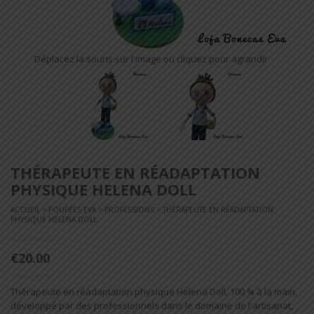
Déplacez la souris sur l'image ou cliquez pour agrandir
THÉRAPEUTE EN RÉADAPTATION
PHYSIQUE HELENA DOLL
ACCUEIL
>
POUPÉES EVA
>
PROFESSIONS
> THÉRAPEUTE EN RÉADAPTATION
PHYSIQUE HELENA DOLL
€20.00
Thérapeute en réadaptation physique Helena Doll, 100 % à la main,
développé par des professionnels dans le domaine de l'artisanat,