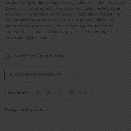
tous les Styling Studios sont personnalisables, en couleur, dans vos
cheveux, Si vous avez besoin de toute modification de la poupée
exposée doit écrire dans les notes de commandes indiquant que
des changements, tous les Styling Studios peuvent différer de
l'image exposé parce qu'ils sont préparés à partir de zéro. Le
paquet aura à 1 jusqu'au 5 jours à paraître, Cette période de
préparation de la même.
ENVOYEZ VOTRE QUESTION
DEMANDE DE DISPONIBILITÉ
PARTAGER
Catégorie:
Professions
.