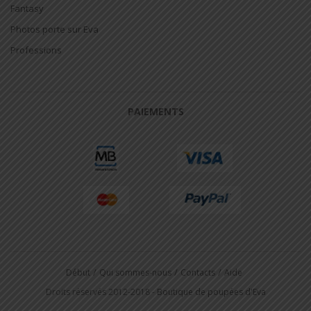
Fantasy
Photos porte sur Eva
Professions
PAIEMENTS
Début
Qui sommes-nous
Contacts
Aide
Droits réservés 2012-2018 -
Boutique de poupées d'Eva