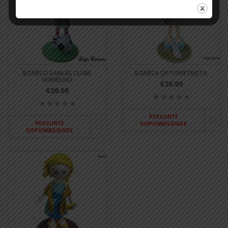
BONECO SAMUEL CLUBE
BONECA OPTOMETRISTA
VERMELHO
€20.00
€20.00
PERGUNTE
PERGUNTE
DISPONIBILIDADE
DISPONIBILIDADE