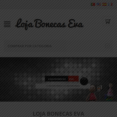
COMPRAR POR CATEGORIA
LOJA BONECAS
E
V
A
DESDE
3
€
A
S
M
E
L
H
O
R
E
S
P
R
E
N
D
A
S
A
O
S
M
E
L
H
O
R
E
S
P
R
E
Ç
O
S
LOJA BONECAS EVA