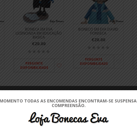
BONECA EM EVA
BONECO EM EVA DAVID
LICENCIADA EM EDUCAÇÃO
FONSECA
BASICA
€20.00
€20.00
PERGUNTE
PERGUNTE
DISPONIBILIDADE
DISPONIBILIDADE
CATEGORIAS
 MOMENTO TODAS AS ENCOMENDAS ENCONTRAM-SE SUSPENSAS
COMPREENSÃO.