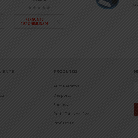
PERGUNTE
DISPONIBILIDADE
LIENTE
PRODUTOS
N
Auto Retratos
jos
Desporto
Fantasia
Porta Fotos em Eva
Profissões