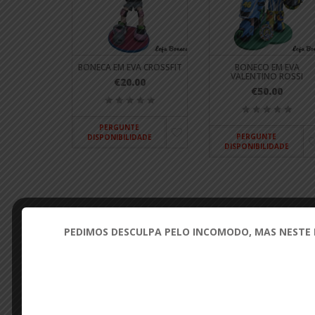
BONECA EM EVA CROSSFIT
BONECO EM EVA
VALENTINO ROSSI
€20.00
€50.00
PERGUNTE
PERGUNTE
DISPONIBILIDADE
DISPONIBILIDADE
PEDIMOS DESCULPA PELO INCOMODO, MAS NESTE