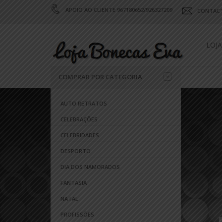
APOIO AO CLIENTE 967180652/926327209
CONTAC
LOJA
COMPRAR POR CATEGORIA
AUTO RETRATOS
CELEBRAÇÕES
CELEBRIDADES
DESPORTO
DIA DOS NAMORADOS
FANTASIA
NATAL
PROFISSÕES