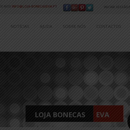
TE-NOS
INFO@LOJA-BONECASEVA.PT
INICIAR SESSÃO
Utilizador ou e
NOTÍCIAS
AJUDA
SOBRE NÓS
CONTACTOS
Senha
*
Perdeu a sua se
NOVO CLIENTE?
LIGAR COM
LOJA BONECAS
E
V
A