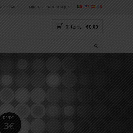
/REGISTAR
MINHA LISTA DE DESEJOS
ndereço de email
*
0 items
-
€0.00
nha?
Registar
O:
DESDE
3
€