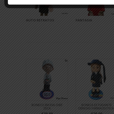
AUTO RETRATOS
FANTASIA
BONECO EM EVA CHEF
BONECA ESTUDANTE
ZECA
CIENCIAS FARMACEUTICA
€20.00
€20.00