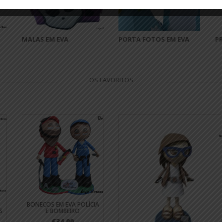
MALAS EM EVA
PORTA FOTOS EM EVA
P
OS FAVORITOS
BONECOS EM EVA POLÍCIA
S
E BOMBEIRO
€34.00