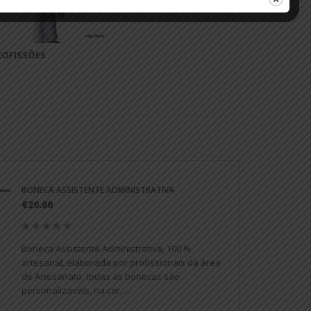
ROFISSÕES
BONECA ASSISTENTE ADMINISTRATIVA
€20.00
Boneca Assistente Administrativa, 100 %
artesanal, elaborada por profissionais da área
de Artesanato, todas as bonecas são
personalizavéis, na cor,…