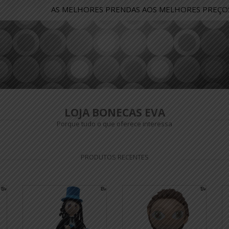
A
S
M
E
L
H
O
R
E
S
P
R
E
N
D
A
S
A
O
S
M
E
L
H
O
R
E
S
P
R
E
Ç
O
LOJA BONECAS EVA
Porque tudo o que oferece interessa
PRODUTOS RECENTES