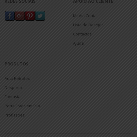
REDES SOCIAIS
APOIO AO CLIENTE
Minha Conta
Lista de Desejos
Contactos
Ajuda
PRODUTOS
Auto Retratos
Desporto
Fantasia
Porta Fotos em Eva
Profissões