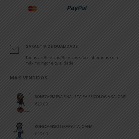
GARANTIA DE QUALIDADE
Todas as Bonecas/Bonecos são elaboradas com
máximo rigor e qualidade.
MAIS VENDIDOS
BONECA EM EVA FINALISTA EM PSICOLOGIA SALOMÉ
€20.00
BONECA FISIOTERAPEUTA JOANA
€20.00