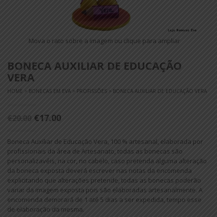
Mova o rato sobre a imagem ou clique para ampliar
BONECA AUXILIAR DE EDUCAÇÃO
VERA
HOME
>
BONECAS EM EVA
>
PROFISSÕES
> BONECA AUXILIAR DE EDUCAÇÃO VERA
€17.00
€20.00
Boneca Auxiliar de Educação Vera, 100 % artesanal, elaborada por
profissionais da área de Artesanato, todas as bonecas são
personalizavéis, na cor, no cabelo, caso pretenda alguma alteração
da boneca exposta deverá escrever nas notas da encomenda
explicitando que alterações pretende, todas as bonecas poderão
variar da imagem exposta pois são elaboradas artesanalmente. A
encomenda demorará de 1 até 5 dias a ser expedida, tempo esse
de elaboração da mesma.