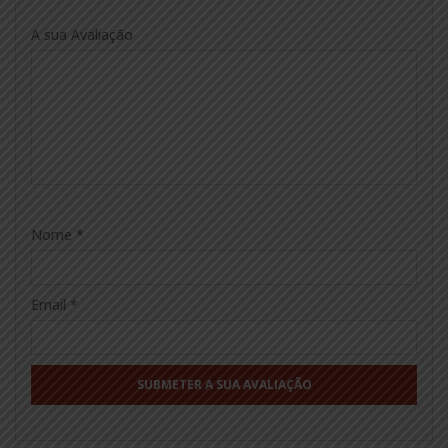
1
2
3
4
5
A sua Avaliação
Nome
*
Email
*