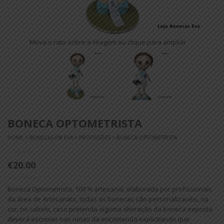
Mova o rato sobre a imagem ou clique para ampliar
BONECA OPTOMETRISTA
HOME
>
BONECAS EM EVA
>
PROFISSÕES
> BONECA OPTOMETRISTA
€20.00
Boneca Optometrista, 100 % artesanal, elaborada por profissionais
da área de Artesanato, todas as bonecas são personalizavéis, na
cor, no cabelo, caso pretenda alguma alteração da boneca exposta
deverá escrever nas notas da encomenda explicitando que