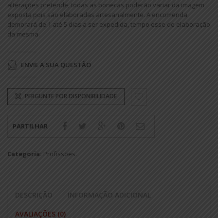
alterações pretende, todas as bonecas poderão variar da imagem
exposta pois são elaboradas artesanalmente. A encomenda
demorará de 1 até 5 dias a ser expedida, tempo esse de elaboração
da mesma.
ENVIE A SUA QUESTÃO
PERGUNTE POR DISPONIBILIDADE
PARTILHAR
Categoria:
Profissões
.
DESCRIÇÃO
INFORMAÇÃO ADICIONAL
AVALIAÇÕES (0)