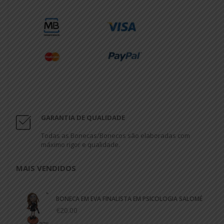
GARANTIA DE QUALIDADE
Todas as Bonecas/Bonecos são elaboradas com
máximo rigor e qualidade.
MAIS VENDIDOS
BONECA EM EVA FINALISTA EM PSICOLOGIA SALOMÉ
€20.00