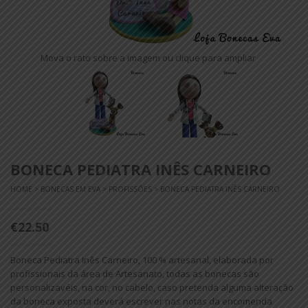
Mova o rato sobre a imagem ou clique para ampliar
BONECA PEDIATRA INÊS CARNEIRO
HOME
>
BONECAS EM EVA
>
PROFISSÕES
> BONECA PEDIATRA INÊS CARNEIRO
€22.50
Boneca Pediatra Inês Carneiro, 100 % artesanal, elaborada por
profissionais da área de Artesanato, todas as bonecas são
personalizavéis, na cor, no cabelo, caso pretenda alguma alteração
da boneca exposta deverá escrever nas notas da encomenda