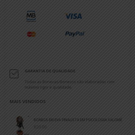
GARANTIA DE QUALIDADE
Todas as Bonecas/Bonecos são elaboradas com
máximo rigor e qualidade.
MAIS VENDIDOS
BONECA EM EVA FINALISTA EM PSICOLOGIA SALOMÉ
€20.00