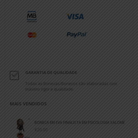
GARANTIA DE QUALIDADE
Todas as Bonecas/Bonecos são elaboradas com
máximo rigor e qualidade.
MAIS VENDIDOS
BONECA EM EVA FINALISTA EM PSICOLOGIA SALOMÉ
€20.00