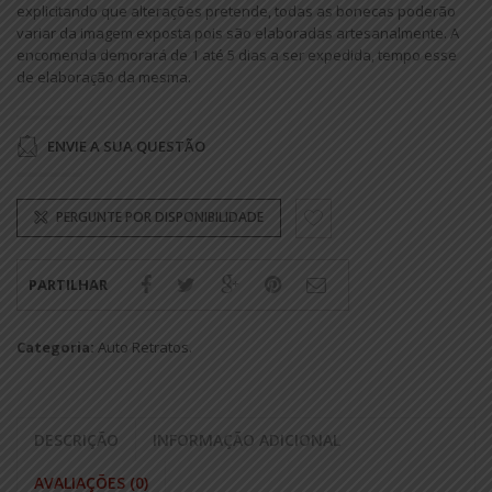
explicitando que alterações pretende, todas as bonecas poderão
variar da imagem exposta pois são elaboradas artesanalmente. A
encomenda demorará de 1 até 5 dias a ser expedida, tempo esse
de elaboração da mesma.
ENVIE A SUA QUESTÃO
PERGUNTE POR DISPONIBILIDADE
PARTILHAR
Categoria:
Auto Retratos
.
DESCRIÇÃO
INFORMAÇÃO ADICIONAL
AVALIAÇÕES (0)