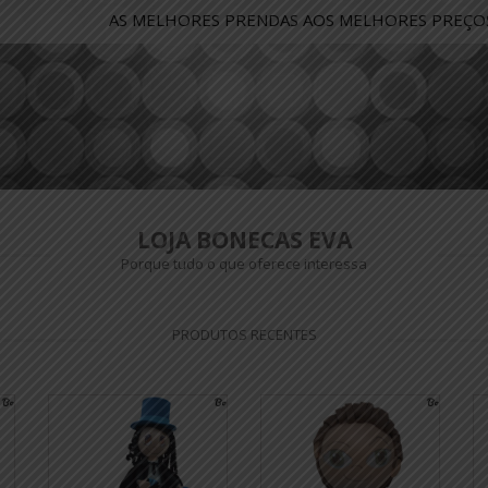
A
S
M
E
L
H
O
R
E
S
P
R
E
N
D
A
S
A
O
S
M
E
L
H
O
R
E
S
P
R
E
Ç
O
LOJA BONECAS EVA
Porque tudo o que oferece interessa
PRODUTOS RECENTES