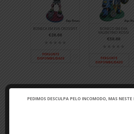
BONECA EM EVA CROSSFIT
BONECO EM EVA
VALENTINO ROSSI
€20.00
€50.00
PERGUNTE
PERGUNTE
DISPONIBILIDADE
DISPONIBILIDADE
PEDIMOS DESCULPA PELO INCOMODO, MAS NESTE