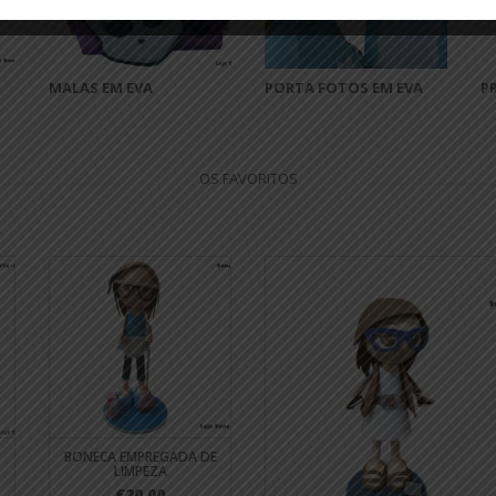
MALAS EM EVA
PORTA FOTOS EM EVA
P
OS FAVORITOS
BONECA EMPREGADA DE
LIMPEZA
€20.00