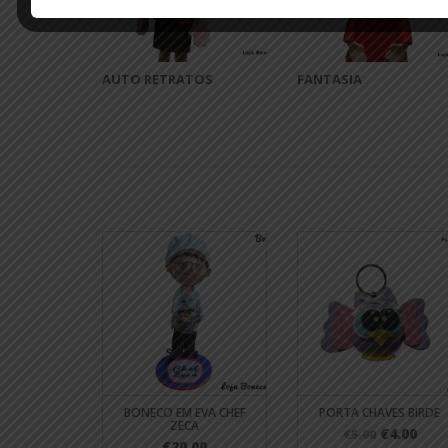
AUTO RETRATOS
FANTASIA
BONECO EM EVA CHEF
PORTA CHAVES BIRDE
ZECA
€4.00
€5.00
€20.00