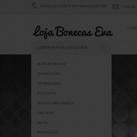
APOIO AO CLIENTE 967180652/926327209
CONTAC
LOJA
COMPRAR POR CATEGORIA
AUTO RETRATOS
CELEBRAÇÕES
CELEBRIDADES
DESPORTO
DIA DOS NAMORADOS
FANTASIA
NATAL
PROFISSÕES