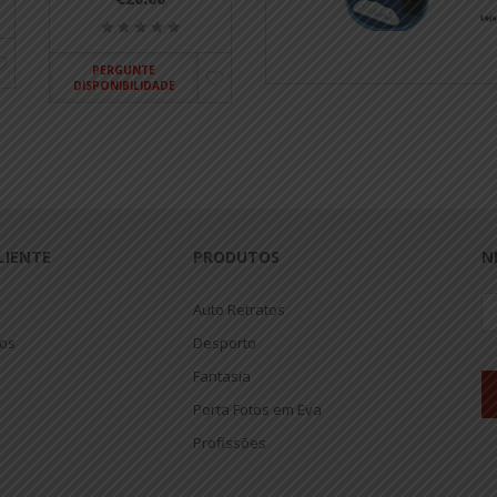
PERGUNTE
DISPONIBILIDADE
LIENTE
PRODUTOS
N
Auto Retratos
jos
Desporto
Fantasia
Porta Fotos em Eva
Profissões