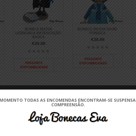
BONECA EM EVA
BONECO EM EVA DAVID
LICENCIADA EM EDUCAÇÃO
FONSECA
BASICA
€20.00
€20.00
PERGUNTE
PERGUNTE
DISPONIBILIDADE
DISPONIBILIDADE
CATEGORIAS
 MOMENTO TODAS AS ENCOMENDAS ENCONTRAM-SE SUSPENSAS
COMPREENSÃO.