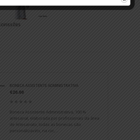
ROFISSÕES
BONECA ASSISTENTE ADMINISTRATIVA
€20.00
Boneca Assistente Administrativa, 100 %
artesanal, elaborada por profissionais da área
de Artesanato, todas as bonecas são
personalizavéis, na cor,…