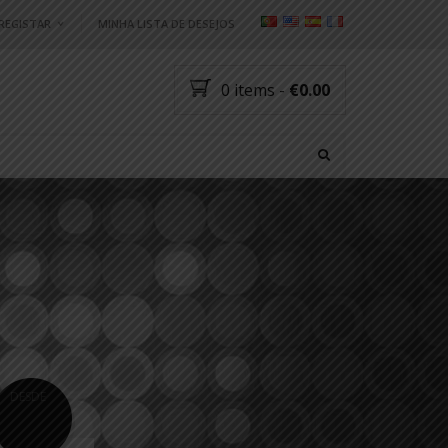
/REGISTAR
MINHA LISTA DE DESEJOS
ndereço de email
*
0 items
-
€0.00
nha?
Registar
O:
DESDE
3
€