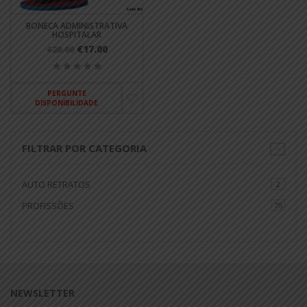
BONECA ADMINISTRATIVA
HOSPITALAR
€17.00
€20.00
PERGUNTE
DISPONIBILIDADE
FILTRAR POR CATEGORIA
AUTO RETRATOS
2
PROFISSÕES
75
NEWSLETTER