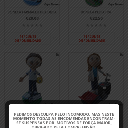
BONECA FARMACEUTICA DIDIA
BONECA PEDIATRA
€20.00
€22.50
PERGUNTE
PERGUNTE
DISPONIBILIDADE
DISPONIBILIDADE
BONECA FISIOTERAPEUTA
BONECA BIOMÉDICA SÓNIA
PEDIMOS DESCULPA PELO INCOMODO, MAS NESTE
JOANA
€20.00
MOMENTO TODAS AS ENCOMENDAS ENCONTRAM-
€20.00
SE SUSPENSAS POR MOTIVOS DE FORÇA MAIOR,
OBRIGADO PELA COMPREENSÃO.